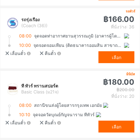
รถทัวร์
฿166.00
รถรุ่งเรือง
(Coach (36))
ที่นั่งว่าง: 36
08:00
จุดจอดท่าอากาศยานสุวรรณภูมิ (อาคารผู้โดยสารขาเข้า ชั้น 1 ประตู 8)
10:00
จุดจอดจอมเทียน (ติดธนาคารออมสิน สาขาถนนทัพพระยา)
เลื่อนตั๋ว
คืนตั๋ว
เลือก
มินิบัส
฿180.00
ที ทัวร์ ทรานสปอร์ต
฿200.00
Basic Class (ม21จ)
ที่นั่งว่าง: 20
08:00
สถานีขนส่งผู้โดยสารกรุงเทพ เอกมัย
10:10
จุดจอดวัดบุณย์กัญจนาราม ทีทัวร์
เลื่อนตั๋ว
คืนตั๋ว
เลือก