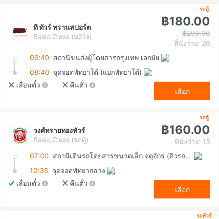
รถตู้
฿180.00
ที ทัวร์ ทรานสปอร์ต
฿200.00
Basic Class (ม21จ)
ที่นั่งว่าง: 20
06:40
สถานีขนส่งผู้โดยสารกรุงเทพ เอกมัย
08:40
จุดจอดพัทยาใต้ (แยกพัทยาใต้)
เลื่อนตั๋ว
คืนตั๋ว
เลือก
รถตู้
฿160.00
วงศ์ทรายทองทัวร์
Basic Class (รถตู้)
ที่นั่งว่าง: 13
07:00
สถานีเดินรถโดยสารขนาดเล็ก จตุจักร (คิวรถตู้หมอชิต 2)
10:35
จุดจอดพัทยากลาง
เลื่อนตั๋ว
คืนตั๋ว
เลือก
รถทัวร์