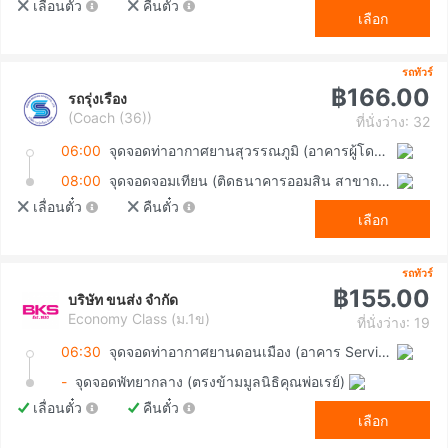
เลื่อนตั๋ว
คืนตั๋ว
เลือก
รถทัวร์
฿166.00
รถรุ่งเรือง
(Coach (36))
ที่นั่งว่าง: 32
06:00
จุดจอดท่าอากาศยานสุวรรณภูมิ (อาคารผู้โดยสารขาเข้า ชั้น 1 ประตู 8)
08:00
จุดจอดจอมเทียน (ติดธนาคารออมสิน สาขาถนนทัพพระยา)
เลื่อนตั๋ว
คืนตั๋ว
เลือก
รถทัวร์
฿155.00
บริษัท ขนส่ง จำกัด
Economy Class (ม.1ข)
ที่นั่งว่าง: 19
06:30
จุดจอดท่าอากาศยานดอนเมือง (อาคาร Service Hall)
-
จุดจอดพัทยากลาง (ตรงข้ามมูลนิธิคุณพ่อเรย์)
เลื่อนตั๋ว
คืนตั๋ว
เลือก